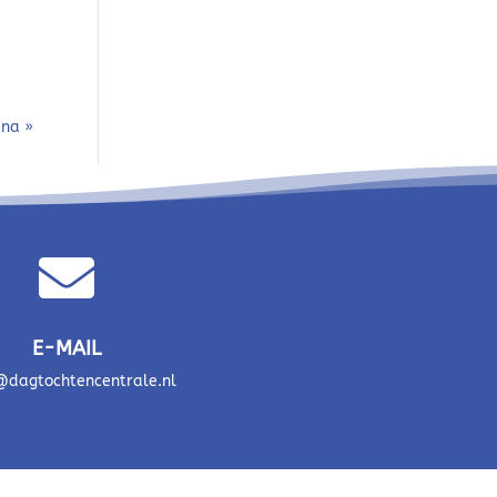
ina »

E-MAIL
dagtochtencentrale.nl