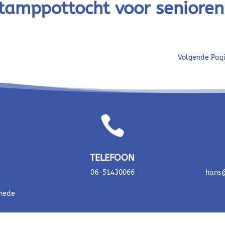
tamppottocht voor senioren
Volgende Pag

TELEFOON
06-51430066
hans@
chede