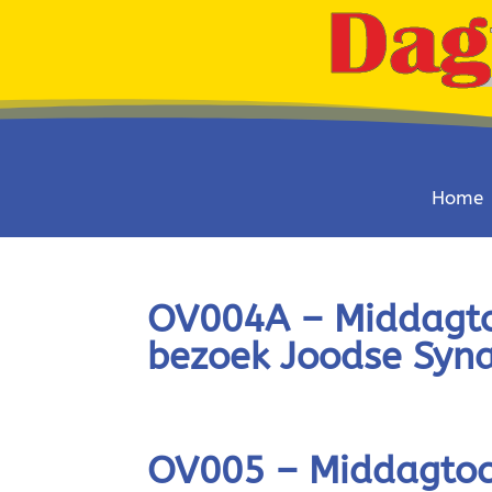
Home
OV004A – Middagtoc
bezoek Joodse Syn
OV005 – Middagtoch