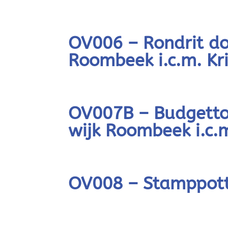
OV006 – Rondrit d
Roombeek i.c.m. Kr
OV007B – Budgetto
wijk Roombeek i.c.m
OV008 – Stamppott