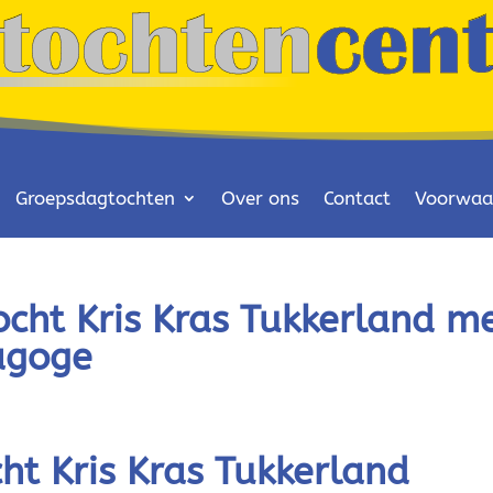
Groepsdagtochten
Over ons
Contact
Voorwaa
ht Kris Kras Tukkerland m
agoge
t Kris Kras Tukkerland