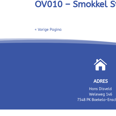
OV010 – Smokkel S
« Vorige Pagina

ADRES
Hans Disveld
Weleweg 146
7548 PK Boekelo-Ens