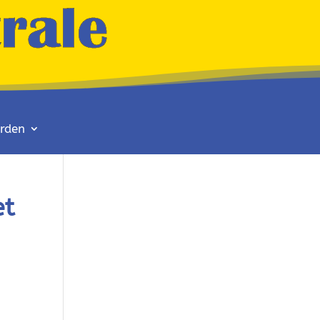
rden
et